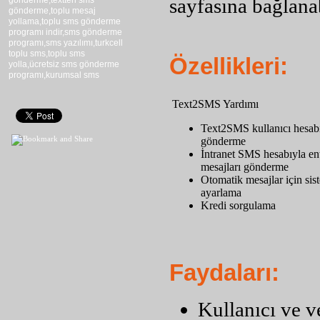
sayfasına bağlanab
gönderme,textten sms
gönderme,toplu mesaj
yollama,toplu sms gönderme
programı indir,sms gönderme
programı,sms yazılımı,turkcell
toplu sms,toplu sms
Özellikleri:
yolla,ücretsiz sms gönderme
programı,kurumsal sms
Text2SMS Yardımı
Text2SMS kullanıcı hesabı
gönderme
İntranet SMS hesabıyla en
mesajları gönderme
Otomatik mesajlar için sis
ayarlama
Kredi sorgulama
Faydaları:
Kullanıcı ve v