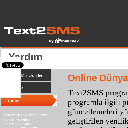
Yardım
Online Dünyan
Toplu SMS Gönder
Raporlar
Text2SMS programı
programla ilgili 
Yardım
güncellemeleri y
text2sms,text dosyadan sms
geliştirilen yeni
gönderme,metin
dosyasından sms