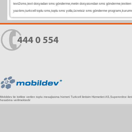
text2sms,text dosyadan sms gönderme,metin dosyasından sms gönderme,textten 
yazılımı,turkcell toplu sms,toplu sms yolla,ücretsiz sms gönderme programı,kurum
Mobildev ile birlikte verilen toplu mesajlasma hizmeti Turkcell iletisim Hizmetleri AS,Superonlin
hesabina verilmektedir